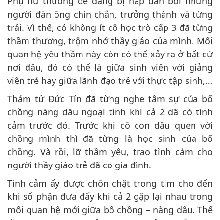
Phụ nữ thường dễ dàng bị hấp dẫn bởi những
người đàn ông chín chắn, trưởng thành và từng
trải. Vì thế, có không ít cô học trò cấp 3 đã từng
thầm thương, trộm nhớ thầy giáo của mình. Mối
quan hệ yêu thầm này còn có thể xảy ra ở bất cứ
nơi đâu, đó có thể là giữa sinh viên với giảng
viên trẻ hay giữa lãnh đạo trẻ với thực tập sinh,…
Thám tử Đức Tín đã từng nghe tâm sự của bố
chồng nàng dâu ngoại tình khi cả 2 đã có tình
cảm trước đó. Trước khi cô con dâu quen với
chồng mình thì đã từng là học sinh của bố
chồng. Và rồi, lỡ thầm yêu, trao tình cảm cho
người thầy giáo trẻ đã có gia đình.
Tình cảm ấy được chôn chặt trong tim cho đến
khi số phận đưa đẩy khi cả 2 gặp lại nhau trong
mối quan hệ mới giữa bố chồng – nàng dâu. Thế