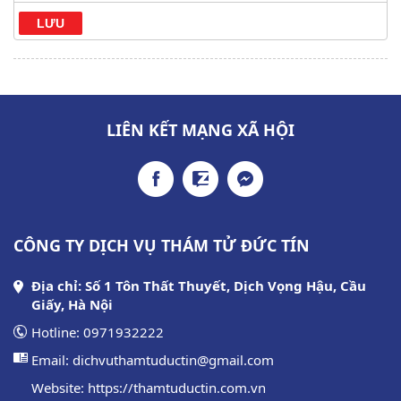
LIÊN KẾT MẠNG XÃ HỘI
CÔNG TY DỊCH VỤ THÁM TỬ ĐỨC TÍN
Địa chỉ: Số 1 Tôn Thất Thuyết, Dịch Vọng Hậu, Cầu
Giấy, Hà Nội
Hotline:
0971932222
Email:
dichvuthamtuductin@gmail.com
Website:
https://thamtuductin.com.vn