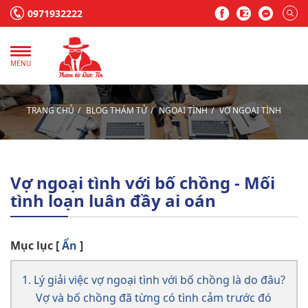
0971932222
MENU
TRANG CHỦ
BLOG THÁM TỬ
NGOẠI TÌNH
VỢ NGOẠI TÌNH
Vợ ngoại tình với bố chồng - Mối
tình loạn luân đầy ai oán
Mục lục
[
Ẩn
]
1. Lý giải việc vợ ngoại tình với bố chồng là do đâu?
Vợ và bố chồng đã từng có tình cảm trước đó