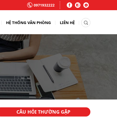
0971932222
HỆ THỐNG VĂN PHÒNG
LIÊN HỆ
CÂU HỎI THƯỜNG GẶP