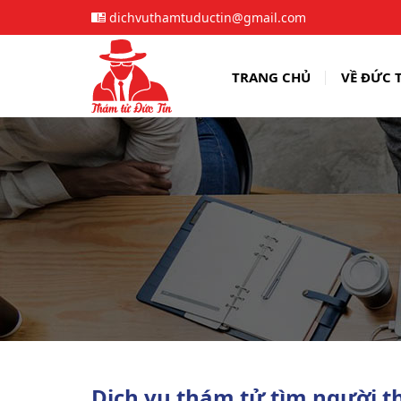
dichvuthamtuductin@gmail.com
TRANG CHỦ
VỀ ĐỨC 
Dịch vụ thám tử tìm người 