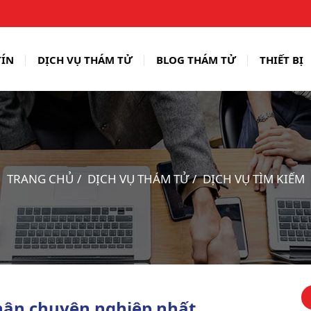
TÍN
DỊCH VỤ THÁM TỬ
BLOG THÁM TỬ
THIẾT BỊ
TRANG CHỦ
DỊCH VỤ THÁM TỬ
DỊCH VỤ TÌM KIẾM
thân chuyên nghiệp nhất