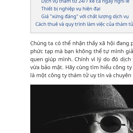
Dịch vụ thám tử 24/7 kể cả ngày nghỉ lễ
Thiết bị nghiệp vụ hiện đại
Giá "xứng đáng" với chất lượng dịch vụ
Cách thuê và quy trình làm việc của thám t
Chúng ta có thể nhận thấy xã hội đang 
phức tạp mà bạn không thể tự mình giả
quen giúp mình. Chính vì lý do đó dịch
vừa bảo mật. Hãy cùng tìm hiểu công ty
là một công ty thám tử uy tín và chuyên