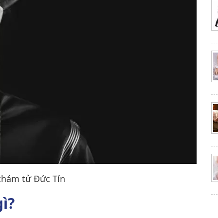
thám tử Đức Tín
ì?