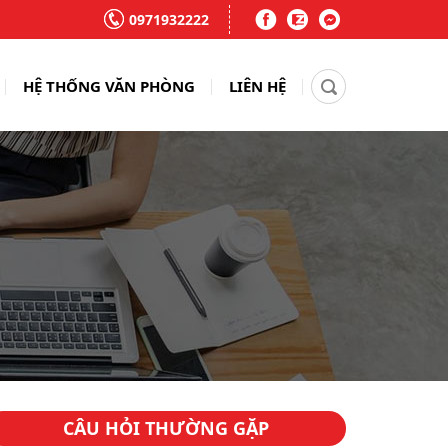
0971932222
HỆ THỐNG VĂN PHÒNG
LIÊN HỆ
CÂU HỎI THƯỜNG GẶP