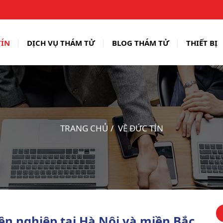
TÍN
DỊCH VỤ THÁM TỬ
BLOG THÁM TỬ
THIẾT BỊ
TRANG CHỦ
VỀ ĐỨC TÍN
ên nghiệp tại Hà Nội và miền Bắc