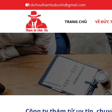
dichvuthamtuductin@gmail.com
TRANG CHỦ
VỀ ĐỨC 
Công ty thám tử uy tín, chuy