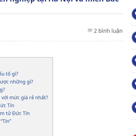
2 bình luận
u tố gì?
được những gì?
ng?
 với mức giá rẻ nhất?
ức Tín
ám tử Đức Tín
“Tín”