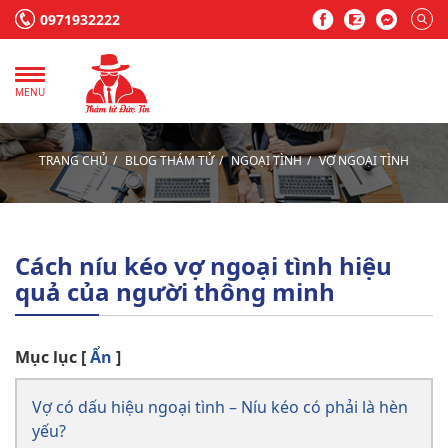
0971932222
MENU
TRANG CHỦ
BLOG THÁM TỬ
NGOẠI TÌNH
VỢ NGOẠI TÌNH
Cách níu kéo vợ ngoại tình hiệu
quả của người thông minh
Mục lục
[
Ẩn
]
Vợ có dấu hiệu ngoại tình – Níu kéo có phải là hèn
yếu?