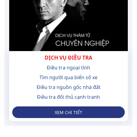
DỊCH VỤ ĐIỀU TRA
Điều tra ngoại tình
Tìm người qua biển số xe
Điều tra nguồn gốc nhà đất
Điều tra đối thủ cạnh tranh
XEM CHI TIẾT