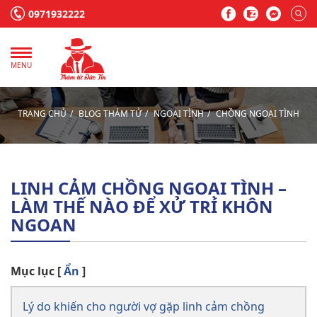
0971932222
MENU
TRANG CHỦ
BLOG THÁM TỬ
NGOẠI TÌNH
CHỒNG NGOẠI TÌNH
LINH CẢM CHỒNG NGOẠI TÌNH –
LÀM THẾ NÀO ĐỂ XỬ TRÍ KHÔN
NGOAN
Mục lục
[
Ẩn
]
Lý do khiến cho người vợ gặp linh cảm chồng