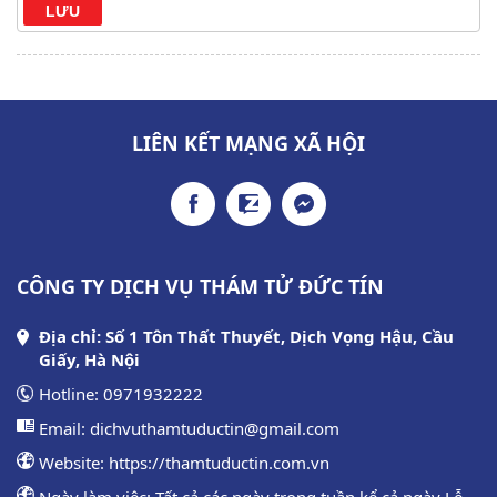
LIÊN KẾT MẠNG XÃ HỘI
CÔNG TY DỊCH VỤ THÁM TỬ ĐỨC TÍN
Địa chỉ: Số 1 Tôn Thất Thuyết, Dịch Vọng Hậu, Cầu
Giấy, Hà Nội
Hotline:
0971932222
Email:
dichvuthamtuductin@gmail.com
Website:
https://thamtuductin.com.vn