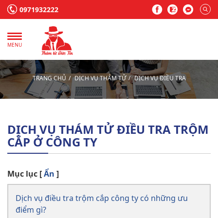
0971932222
MENU
TRANG CHỦ
DỊCH VỤ THÁM TỬ
DỊCH VỤ ĐIỀU TRA
DỊCH VỤ THÁM TỬ ĐIỀU TRA TRỘM
CẮP Ở CÔNG TY
Mục lục
[
Ẩn
]
Dịch vụ điều tra trộm cắp công ty có những ưu
điểm gì?